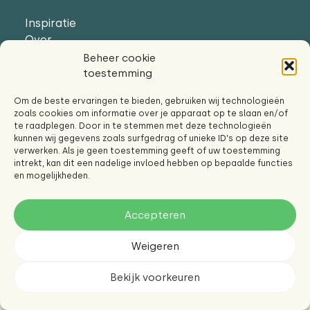
Inspiratie
Over
Contact
Beheer cookie
toestemming
Algemene
Om de beste ervaringen te bieden, gebruiken wij technologieën
voorwaarden
zoals cookies om informatie over je apparaat op te slaan en/of
Privacy- en
te raadplegen. Door in te stemmen met deze technologieën
Cookiebeleid
kunnen wij gegevens zoals surfgedrag of unieke ID's op deze site
verwerken. Als je geen toestemming geeft of uw toestemming
Klachten
intrekt, kan dit een nadelige invloed hebben op bepaalde functies
en
en mogelijkheden.
Geschillen
Accepteren
Weigeren
the nourish company | all rights reserved © 2026 design by elivado
Bekijk voorkeuren